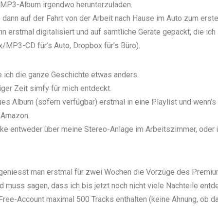
s MP3-Album irgendwo herunterzuladen.
 dann auf der Fahrt von der Arbeit nach Hause im Auto zum erste
n erstmal digitalisiert und auf sämtliche Geräte gepackt, die ich
MP3-CD für’s Auto, Dropbox für’s Büro).
e ich die ganze Geschichte etwas anders.
iger Zeit
simfy
für mich entdeckt.
ues Album (sofern verfügbar) erstmal in eine
Playlist
und wenn’s m
i Amazon.
cke entweder über meine Stereo-Anlage im Arbeitszimmer, oder
geniesst man erstmal für zwei Wochen die Vorzüge des
Premiu
nd muss sagen, dass ich bis jetzt noch nicht viele Nachteile entd
 Free-Account maximal 500 Tracks enthalten (keine Ahnung, ob d