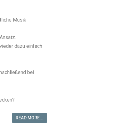
tliche Musik
 Ansatz.
wieder dazu einfach
anschließend bei
decken?
READ MORE...