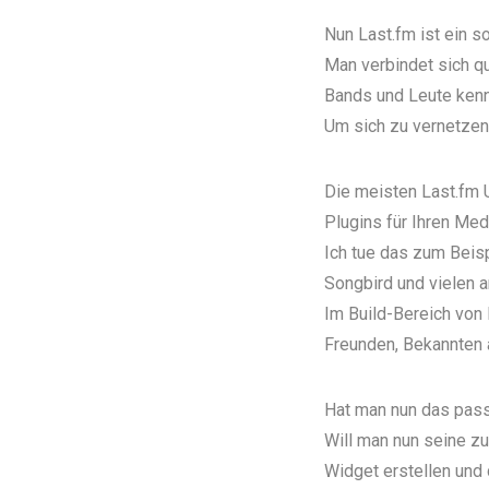
Nun Last.fm ist ein 
Man verbindet sich qu
Bands und Leute ken
Um sich zu vernetzen 
Die meisten Last.fm U
Plugins
für Ihren Med
Ich tue das zum Beis
Songbird und vielen 
Im
Build-Bereich
von 
Freunden, Bekannten
Hat man nun das passe
Will man nun seine z
Widget
erstellen und