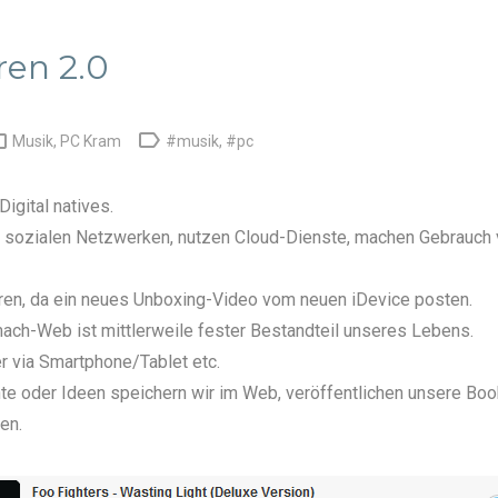
en 2.0


Musik
,
PC Kram
#musik
,
#pc
 Digital natives.
n
sozialen Netzwerken
, nutzen
Cloud-Dienste
, machen Gebrauch 
haren, da ein neues Unboxing-Video vom neuen iDevice posten.
ch-Web ist mittlerweile fester Bestandteil unseres Lebens.
r via Smartphone/Tablet etc.
te
oder
Ideen
speichern wir im Web, veröffentlichen unsere Bo
en.