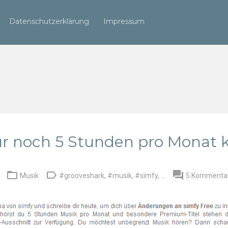
Datenschutzerklärung
Impressum
ur noch 5 Stunden pro Monat k



Musik
#grooveshark
,
#musik
,
#simfy
, ...
5 Kommenta