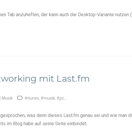
nen Tab anzuheften, der kann auch die
Desktop-Variante
nutzen (
tworking mit Last.fm


Musik
#itunes
,
#musik
,
#pc
, ...
Angesprochen, was denn dieses
Last.fm
genau sei und wie man d
chts im Blog habe auf seine Seite einbindet.