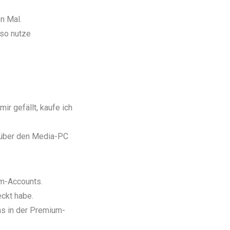
n Mal.
 so nutze
ir gefällt, kaufe ich
 über den Media-PC
m-Accounts
.
eckt habe.
as in der Premium-