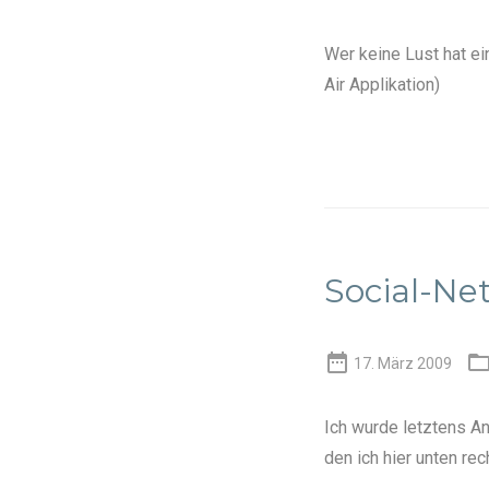
Wer keine Lust hat ei
Air Applikation)
Social-Ne

17. März 2009
Ich wurde letztens 
den ich hier unten re