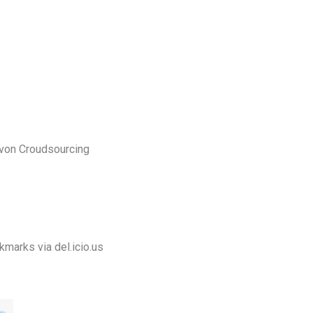
von Croudsourcing
okmarks via
del.icio.us