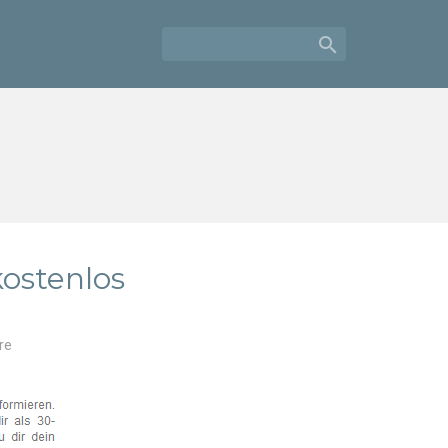

ostenlos
re