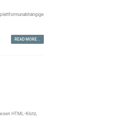
plattformunabhängige
READ MORE...
iesen HTML-Klotz,