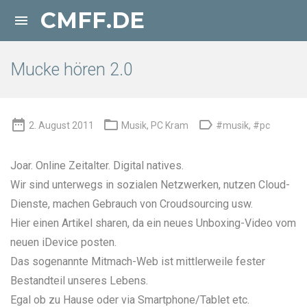
CMFF.DE

Mucke hören 2.0



2. August 2011
Musik
,
PC Kram
#musik
,
#pc
Joar. Online Zeitalter. Digital natives.
Wir sind unterwegs in
sozialen Netzwerken
, nutzen
Cloud-
Dienste
, machen Gebrauch von Croudsourcing usw.
Hier einen Artikel sharen, da ein neues Unboxing-Video vom
neuen iDevice posten.
Das sogenannte Mitmach-Web ist mittlerweile fester
Bestandteil unseres Lebens.
Egal ob zu Hause oder via Smartphone/Tablet etc.