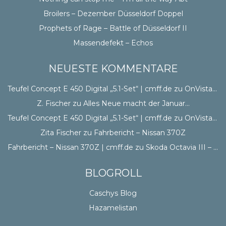
Broilers – Dezember Düsseldorf Doppel
Prophets of Rage – Battle of Düsseldorf II
Massendefekt – Echos
NEUESTE KOMMENTARE
Teufel Concept E 450 Digital „5.1-Set“ | cmff.de
zu
OnVista CSS
Z. Fischer
zu
Alles Neue macht der Januar…
Teufel Concept E 450 Digital „5.1-Set“ | cmff.de
zu
OnVista CSS
Zita Fischer
zu
Fahrbericht – Nissan 370Z
Fahrbericht – Nissan 370Z | cmff.de
zu
Skoda Octavia III – Erster Eindruck
BLOGROLL
Caschys Blog
Hazamelistan