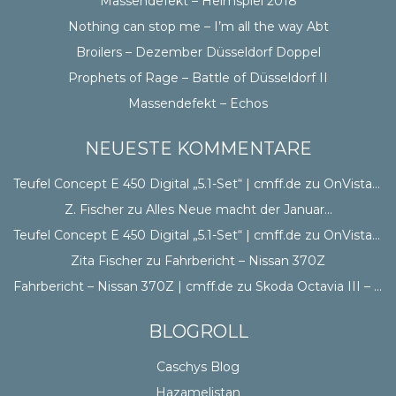
Massendefekt – Heimspiel 2018
Nothing can stop me – I’m all the way Abt
Broilers – Dezember Düsseldorf Doppel
Prophets of Rage – Battle of Düsseldorf II
Massendefekt – Echos
NEUESTE KOMMENTARE
Teufel Concept E 450 Digital „5.1-Set“ | cmff.de
zu
OnVista CSS
Z. Fischer
zu
Alles Neue macht der Januar…
Teufel Concept E 450 Digital „5.1-Set“ | cmff.de
zu
OnVista CSS
Zita Fischer
zu
Fahrbericht – Nissan 370Z
Fahrbericht – Nissan 370Z | cmff.de
zu
Skoda Octavia III – Erster Eindruck
BLOGROLL
Caschys Blog
Hazamelistan