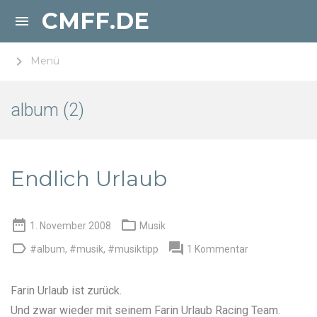
CMFF.DE

keyboard_arrow_right
Menü
album (2)
Endlich Urlaub


1. November 2008
Musik


#album
,
#musik
,
#musiktipp
1 Kommentar
Farin Urlaub
ist zurück.
Und zwar wieder mit seinem Farin Urlaub Racing Team.