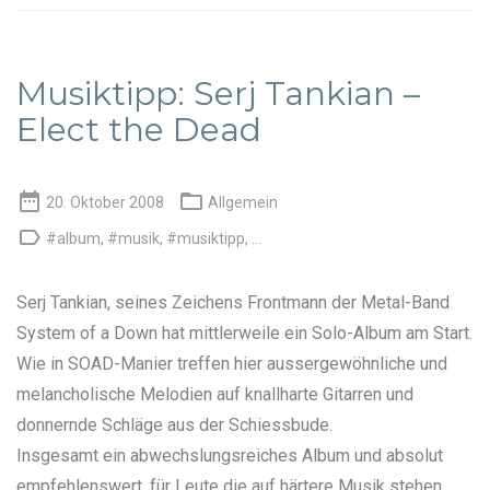
Musiktipp: Serj Tankian –
Elect the Dead


20. Oktober 2008
Allgemein

#album
,
#musik
,
#musiktipp
, ...
Serj Tankian
, seines Zeichens Frontmann der Metal-Band
System of a Down
hat mittlerweile ein Solo-Album am Start.
Wie in SOAD-Manier treffen hier aussergewöhnliche und
melancholische Melodien auf knallharte Gitarren und
donnernde Schläge aus der Schiessbude.
Insgesamt ein abwechslungsreiches Album und absolut
empfehlenswert, für Leute die auf härtere Musik stehen.