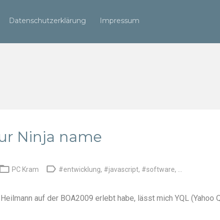
Datenschutzerklärung
Impressum
ur Ninja name


PC Kram
#entwicklung
,
#javascript
,
#software
, ...
n Heilmann
auf der
BOA2009
erlebt habe, lässt mich
YQL (Yahoo 