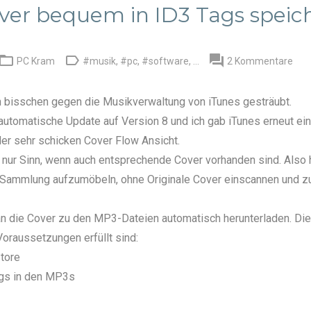
er bequem in ID3 Tags speic



PC Kram
#musik
,
#pc
,
#software
, ...
2 Kommentare
n bisschen gegen die Musikverwaltung von iTunes gesträubt.
utomatische Update auf Version 8 und ich gab iTunes erneut ei
der sehr schicken
Cover Flow
Ansicht.
 nur Sinn, wenn auch entsprechende Cover vorhanden sind. Also h
Sammlung aufzumöbeln, ohne Originale Cover einscannen und z
an die Cover zu den MP3-Dateien automatisch herunterladen. Dies
Voraussetzungen erfüllt sind:
Store
ags in den MP3s