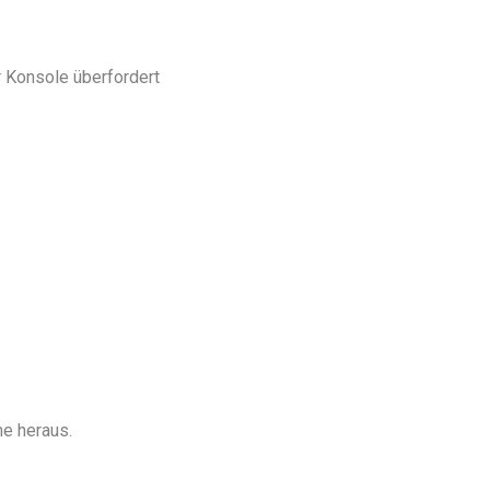
r Konsole überfordert
me heraus.