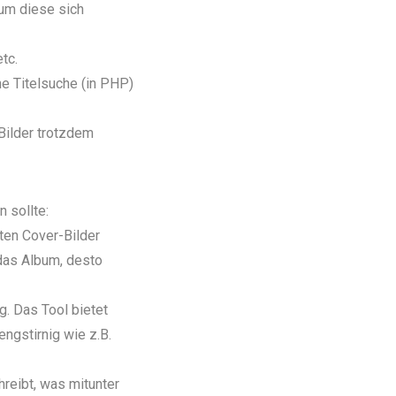
bum diese sich
tc.
ne Titelsuche (in PHP)
Bilder trotzdem
 sollte:
ten Cover-Bilder
 das Album, desto
g. Das Tool bietet
engstirnig wie z.B.
reibt, was mitunter