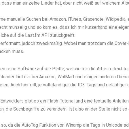
, dass man einzelne Lieder hat, aber nicht weiß auf welchem Al
me manuelle Suchen bei Amazon, iTunes, Gracenote, Wikipedia, e
echt mühselig und so kam es, dass ich mir kurzerhand eine eige
lche auf die
Last.fm API
zurückgreift.
 performant, jedoch zweckmäßig. Wobei man trotzdem die Cover-
acken muss.
rn eine Software auf die Platte, welche mir die Arbeit erleichtern
nloader
lädt u.a. bei Amazon, WalMart und einigen anderen Diens
eien. Auch hier gilt, je vollständiger die ID3-Tags und geläufiger
Entwicklers gibt es ein Flash-Tutorial und eine textuelle Anleitun
n, die Suchbegriffe zu verändern. Ist also an der Stelle nicht so 
 so, da die AutoTag Funktion von Winamp die Tags in Unicode sch