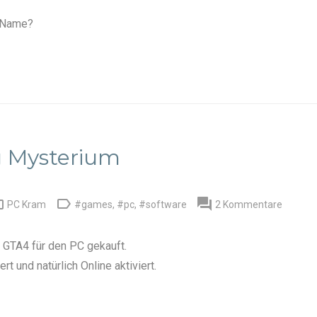
a-Name?
 Mysterium



PC Kram
#games
,
#pc
,
#software
2 Kommentare
 GTA4 für den PC gekauft.
ert und natürlich Online aktiviert.