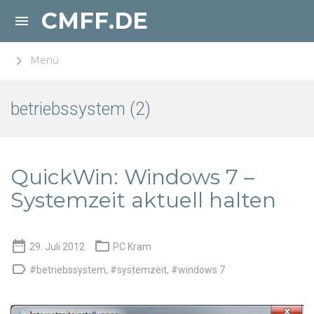
CMFF.DE

keyboard_arrow_right
Menü
betriebssystem (2)
QuickWin: Windows 7 –
Systemzeit aktuell halten


29. Juli 2012
PC Kram

#betriebssystem
,
#systemzeit
,
#windows 7