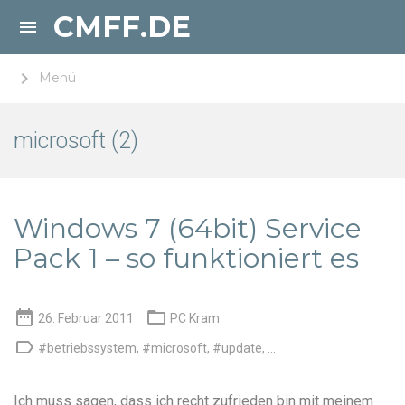
CMFF.DE

keyboard_arrow_right
Menü
microsoft (2)
Windows 7 (64bit) Service
Pack 1 – so funktioniert es


26. Februar 2011
PC Kram

#betriebssystem
,
#microsoft
,
#update
, ...
Ich muss sagen, dass ich recht zufrieden bin mit meinem