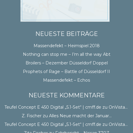
NEUESTE BEITRÄGE
Massendefekt – Heimspiel 2018
Nothing can stop me – I’m all the way Abt
Broilers – Dezember Düsseldorf Doppel
Prophets of Rage – Battle of Düsseldorf II
Massendefekt – Echos
NEUESTE KOMMENTARE
Teufel Concept E 450 Digital „5.1-Set“ | cmff.de
zu
OnVista CSS
Z. Fischer
zu
Alles Neue macht der Januar…
Teufel Concept E 450 Digital „5.1-Set“ | cmff.de
zu
OnVista CSS