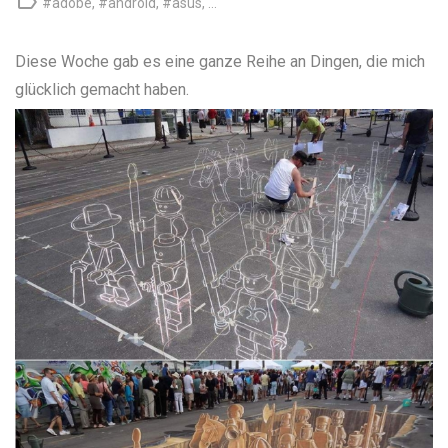

#adobe
,
#android
,
#asus
, ...
Diese Woche gab es eine ganze Reihe an Dingen, die mich
glücklich gemacht haben.