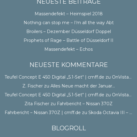
NEUESTE BEITRÄGE
Massendefekt – Heimspiel 2018
Nothing can stop me – I’m all the way Abt
Broilers – Dezember Düsseldorf Doppel
Prophets of Rage – Battle of Düsseldorf II
Massendefekt – Echos
NEUESTE KOMMENTARE
Teufel Concept E 450 Digital „5.1-Set“ | cmff.de
zu
OnVista CSS
Z. Fischer
zu
Alles Neue macht der Januar…
Teufel Concept E 450 Digital „5.1-Set“ | cmff.de
zu
OnVista CSS
Zita Fischer
zu
Fahrbericht – Nissan 370Z
Fahrbericht – Nissan 370Z | cmff.de
zu
Skoda Octavia III – Erster Eindruck
BLOGROLL