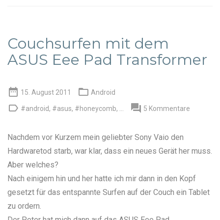
Couchsurfen mit dem
ASUS Eee Pad Transformer


15. August 2011
Android


#android
,
#asus
,
#honeycomb
, ...
5 Kommentare
Nachdem vor Kurzem mein geliebter
Sony Vaio
den
Hardwaretod starb, war klar, dass ein neues Gerät her muss.
Aber welches?
Nach einigem hin und her hatte ich mir dann in den Kopf
gesetzt für das entspannte Surfen auf der Couch ein Tablet
zu ordern.
Der
Peter
hat mich dann auf das
ASUS Eee Pad