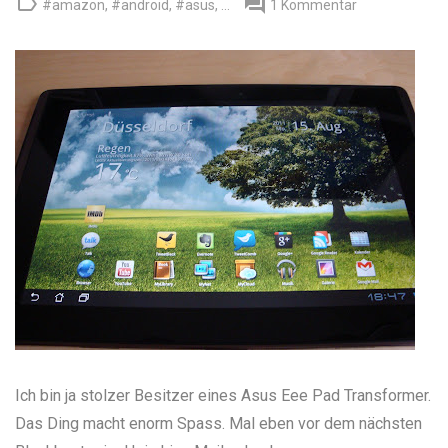


#amazon
,
#android
,
#asus
, ...
1 Kommentar
Ich bin ja stolzer Besitzer eines
Asus Eee Pad Transformer
.
Das Ding macht enorm Spass. Mal eben vor dem nächsten