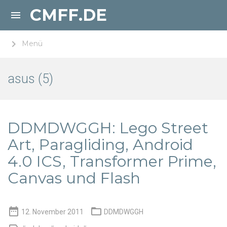
CMFF.DE

keyboard_arrow_right
Menü
asus (5)
DDMDWGGH: Lego Street
Art, Paragliding, Android
4.0 ICS, Transformer Prime,
Canvas und Flash


12. November 2011
DDMDWGGH