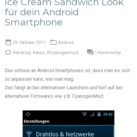
Ice Cream Sandwich Look
für dein Android
Smartphone


29. Oktober 2011
Android


#android
,
#asus
,
#Cyanogenmod
, ...
1 Kommentar
Das schöne an Android Smartphones ist, dass man es sich
so anpassen kann, wie man mag.
Das fängt an bei alternativen Launchern und hört auf bei
alternativen Firmwares wie z.B.
CyanogenMod
.