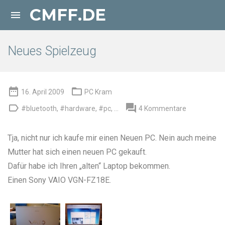
CMFF.DE

Neues Spielzeug


16. April 2009
PC Kram


#bluetooth
,
#hardware
,
#pc
, ...
4 Kommentare
Tja, nicht nur ich kaufe mir einen
Neuen PC
. Nein auch
meine
Mutter
hat sich einen neuen PC gekauft.
Dafür habe ich Ihren „alten“ Laptop bekommen.
Einen
Sony VAIO VGN-FZ18E
.