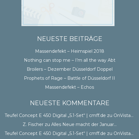
NEUESTE BEITRÄGE
Massendefekt – Heimspiel 2018
Nothing can stop me – I’m all the way Abt
Broilers – Dezember Düsseldorf Doppel
Prophets of Rage – Battle of Düsseldorf II
Massendefekt – Echos
NEUESTE KOMMENTARE
Teufel Concept E 450 Digital „5.1-Set“ | cmff.de
zu
OnVista CSS
Z. Fischer
zu
Alles Neue macht der Januar…
Teufel Concept E 450 Digital „5.1-Set“ | cmff.de
zu
OnVista CSS