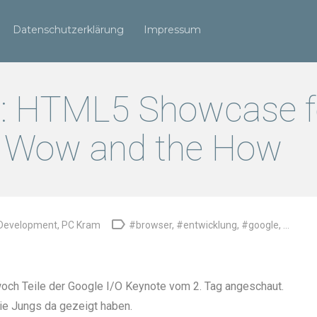
Datenschutzerklärung
Impressum
1: HTML5 Showcase 
e Wow and the How

Development
,
PC Kram
#browser
,
#entwicklung
,
#google
, ...
woch Teile der Google I/O Keynote vom 2. Tag angeschaut.
ie Jungs da gezeigt haben.