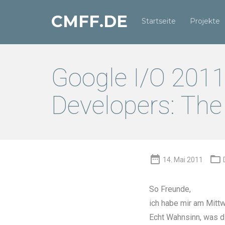
CMFF.DE
Startseite
Projekte
Google I/O 201
Developers: Th


14. Mai 2011
So Freunde,
ich habe mir am Mitt
Echt Wahnsinn, was d