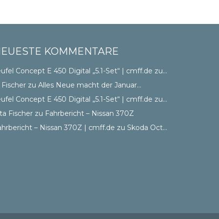
NEUESTE KOMMENTARE
ufel Concept E 450 Digital „5.1-Set“ | cmff.de
zu
OnVista CSS
 Fischer
zu
Alles Neue macht der Januar…
ufel Concept E 450 Digital „5.1-Set“ | cmff.de
zu
OnVista CSS
ta Fischer
zu
Fahrbericht – Nissan 370Z
ahrbericht – Nissan 370Z | cmff.de
zu
Skoda Octavia III – Erster Eindruck