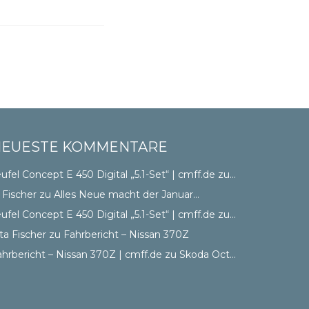
NEUESTE KOMMENTARE
ufel Concept E 450 Digital „5.1-Set“ | cmff.de
zu
OnVista CSS
 Fischer
zu
Alles Neue macht der Januar…
ufel Concept E 450 Digital „5.1-Set“ | cmff.de
zu
OnVista CSS
ta Fischer
zu
Fahrbericht – Nissan 370Z
ahrbericht – Nissan 370Z | cmff.de
zu
Skoda Octavia III – Erster Eindruck