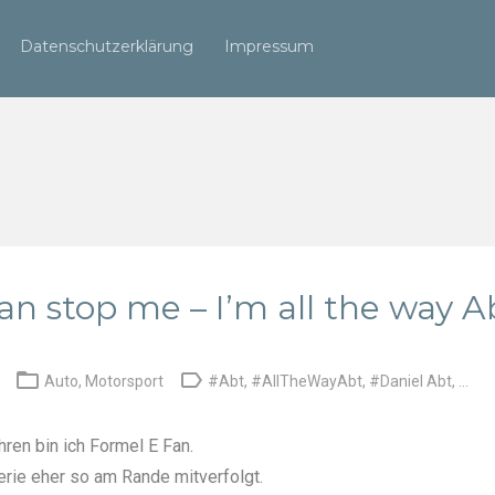
Datenschutzerklärung
Impressum
an stop me – I’m all the way A


Auto
,
Motorsport
#Abt
,
#AllTheWayAbt
,
#Daniel Abt
, ...
hren bin ich Formel E Fan.
erie eher so am Rande mitverfolgt.