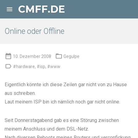
CMFF.DE

Online oder Offline


10. Dezember 2008
Gegulpe

#hardware
,
#isp
,
#www
Eigentlich könnte ich diese Zeilen gar nicht von zu Hause
aus schreiben.
Laut meinem ISP bin ich nämlich noch gar nicht online.
Seit Donnerstagabend gab es eine Störung zwischen
meinem Anschluss und dem DSL-Netz.
Nach diversen Reboots meines Routers und
verconfickung