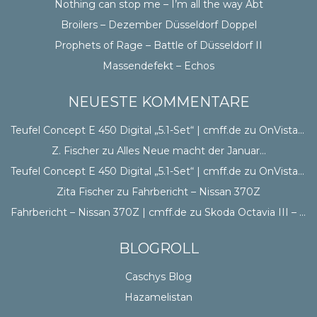
Nothing can stop me – I’m all the way Abt
Broilers – Dezember Düsseldorf Doppel
Prophets of Rage – Battle of Düsseldorf II
Massendefekt – Echos
NEUESTE KOMMENTARE
Teufel Concept E 450 Digital „5.1-Set“ | cmff.de
zu
OnVista CSS
Z. Fischer
zu
Alles Neue macht der Januar…
Teufel Concept E 450 Digital „5.1-Set“ | cmff.de
zu
OnVista CSS
Zita Fischer
zu
Fahrbericht – Nissan 370Z
Fahrbericht – Nissan 370Z | cmff.de
zu
Skoda Octavia III – Erster Eindruck
BLOGROLL
Caschys Blog
Hazamelistan