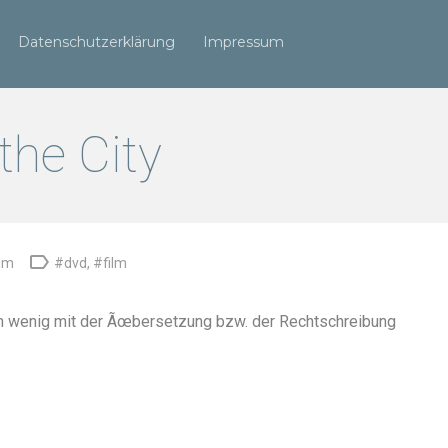
Datenschutzerklärung
Impressum
the City

ilm
#dvd
,
#film
n wenig mit der Ãœbersetzung bzw. der Rechtschreibung