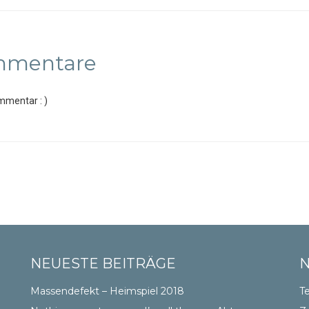
mmentare
mmentar : )
NEUESTE BEITRÄGE
Massendefekt – Heimspiel 2018
Te