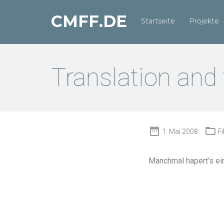
CMFF.DE
Startseite
Projekte
Translation and 


1. Mai 2008
F
Manchmal hapert’s ei