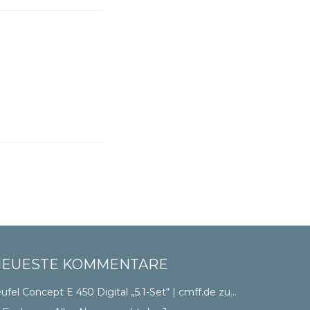
NEUESTE KOMMENTARE
ufel Concept E 450 Digital „5.1-Set“ | cmff.de
zu
OnVista CSS